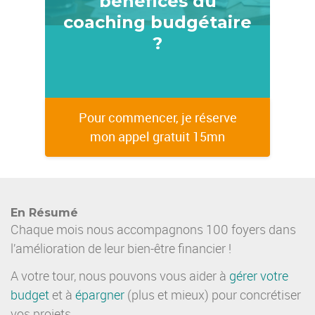
bénéfices du
coaching budgétaire
?
Pour commencer, je réserve
mon appel gratuit 15mn
En Résumé
Chaque mois nous accompagnons 100 foyers dans
l’amélioration de leur bien-être financier !
A votre tour, nous pouvons vous aider à
gérer votre
budget
et à
épargner
(plus et mieux) pour concrétiser
vos projets.